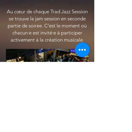
Au cœur de chaque Trad Jazz Session
se trouve la jam session en seconde
partie de soirée. C’est le moment où
chacun·e est invité·e à participer
activement à la création musicale.