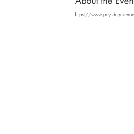
About the Even
https://www.paysdegex-montsj