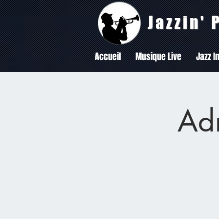
Jazzin'
Accueil
Musique Live
Jazz In
Ad