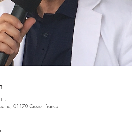
n
:15
cabine, 01170 Crozet, France