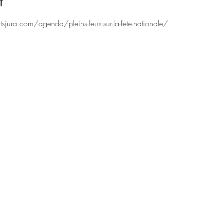
t
ura.com/agenda/pleins-feux-sur-la-fete-nationale/