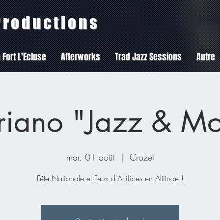
 Productions
 Fort L'Ecluse
Afterworks
Trad Jazz Sessions
Autre
riano "Jazz & Mo
mar. 01 août
  |  
Crozet
Fête Nationale et Feux d'Artifices en Altitude !