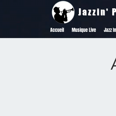
Jazzin'
Accueil
Musique Live
Jazz In