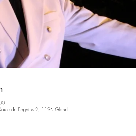
n
00
 Route de Begnins 2, 1196 Gland