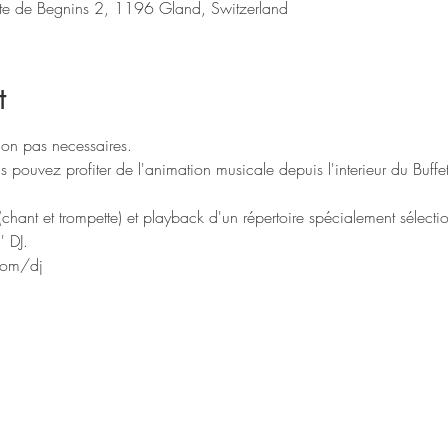
ute de Begnins 2, 1196 Gland, Switzerland
t
ion pas necessaires.
pouvez profiter de l'animation musicale depuis l'interieur du Buffe
" (chant et trompette) et playback d'un répertoire spécialement sélecti
 DJ.  
.com/dj