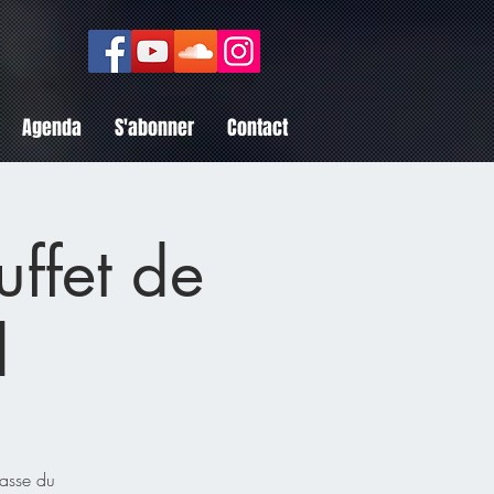
Agenda
S'abonner
Contact
uffet de
d
rasse du