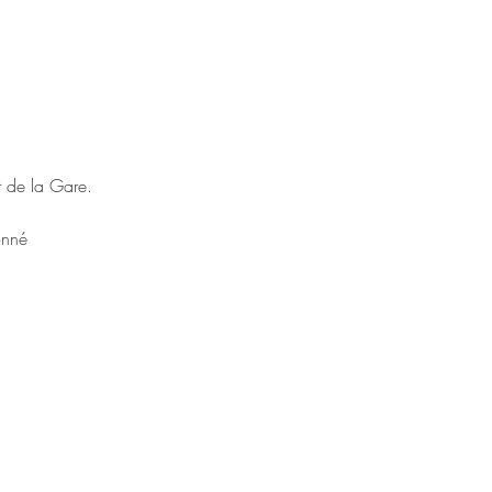
t de la Gare.
onné