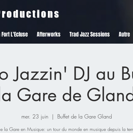
 Productions
 Fort L'Ecluse
Afterworks
Trad Jazz Sessions
Autre
 Jazzin' DJ au B
la Gare de Glan
mer. 23 juin
  |  
Buffet de la Gare Gland
de la Gare en Musique: un tour du monde en musique depuis la ter