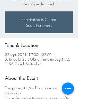
de la Gare de Gland.
Registration is Closed
See other events
Time & Location
22 sept. 2021, 17:00 – 22:00
Buffet de la Gare Gland, Route de Begnins 2,
1196 Gland, Switzerland
About the Event
Enregistrement et/ou Réservation pas 
necessaires.
En cas de mauvais temps vous pouvez profiter 
de l'animation musicale depuis l'interieur du 
Buffet de la Gare.