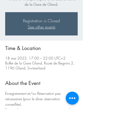
de la Gare de Gland.
Registration is Closed
See other events
Time & Location
18 mai 2022, 17:00 – 22:00 UTC+2
Buffet de la Gare Gland, Route de Begnins 2,
1196 Gland, Switzerland
About the Event
Enregistrement et/ou Réservation pas 
nécessaires (pour le diner réservation 
conseillée).  
En cas de mauvais temps vous pouvez profiter 
de l'animation musicale depuis l'intérieur du 