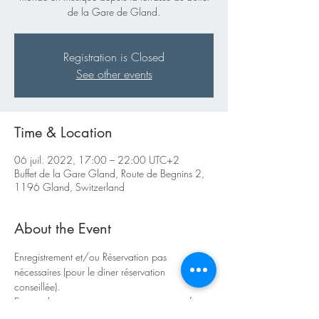
de la Gare de Gland.
Registration is Closed
See other events
Time & Location
06 juil. 2022, 17:00 – 22:00 UTC+2
Buffet de la Gare Gland, Route de Begnins 2,
1196 Gland, Switzerland
About the Event
Enregistrement et/ou Réservation pas 
nécessaires (pour le diner réservation 
conseillée).  
En cas de mauvais temps vous pouvez profiter 
de l'animation musicale depuis l'intérieur du 