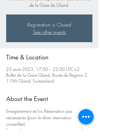
de la Gare de Gland.
Registration is Closed
See other events
Time & Location
23 août 2023, 17:00 – 22:00 UTC+2
Buffet de la Gare Gland, Route de Begnins 2,
1196 Gland, Switzerland
About the Event
Enregistrement et/ou Réservation pas 
nécessaires (pour le diner réservation 
conseillée).  
En cas de mauvais temps vous pouvez profiter 
de l'animation musicale depuis l'intérieur du 