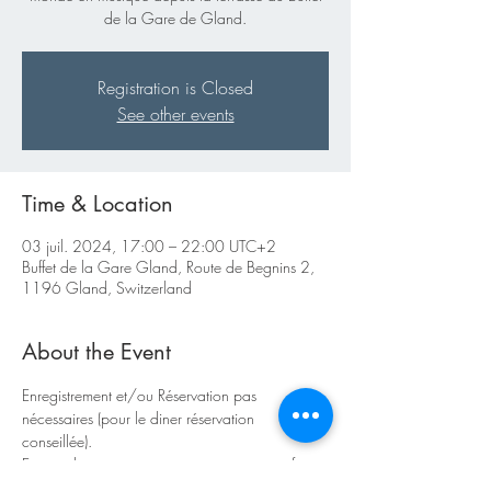
de la Gare de Gland.
Registration is Closed
See other events
Time & Location
03 juil. 2024, 17:00 – 22:00 UTC+2
Buffet de la Gare Gland, Route de Begnins 2,
1196 Gland, Switzerland
About the Event
Enregistrement et/ou Réservation pas 
nécessaires (pour le diner réservation 
conseillée).  
En cas de mauvais temps vous pouvez profiter 
de l'animation musicale depuis l'intérieur du 