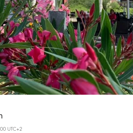
n
2:00 UTC+2