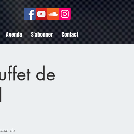
Agenda
S'abonner
Contact
uffet de
d
rasse du