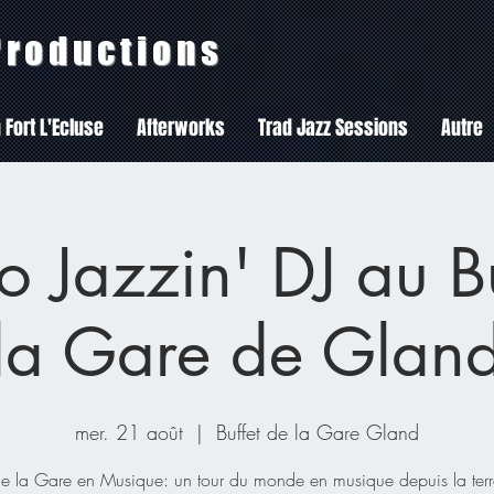
 Productions
 Fort L'Ecluse
Afterworks
Trad Jazz Sessions
Autre
 Jazzin' DJ au B
la Gare de Glan
mer. 21 août
  |  
Buffet de la Gare Gland
de la Gare en Musique: un tour du monde en musique depuis la ter