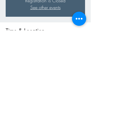
Registration is Closed
See other events
Time & Location
17 juil. 2020, 17:30 – 21:30
Collège du Bluard, Place de l'Eglise 1, 1110
Morges, Switzerland
Share This Event
Jazzin' Productions
© 2026