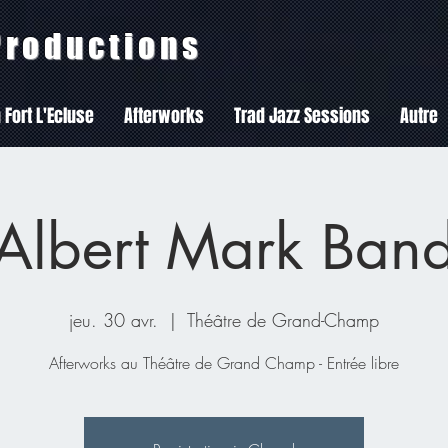
 Productions
 Fort L'Ecluse
Afterworks
Trad Jazz Sessions
Autre
Albert Mark Ban
jeu. 30 avr.
  |  
Théâtre de Grand-Champ
Afterworks au Théâtre de Grand Champ - Entrée libre