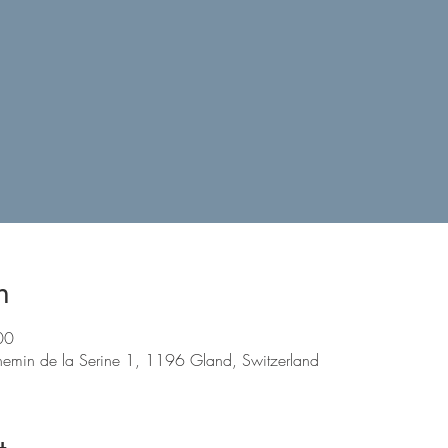
n
00
emin de la Serine 1, 1196 Gland, Switzerland