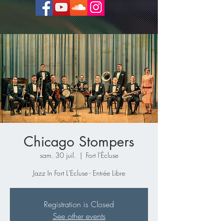
Chicago Stompers
sam. 30 juil.
  |  
Fort l'Écluse
Jazz In Fort L'Ecluse - Entrée Libre
Registration is Closed
See other events