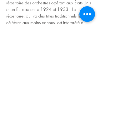
répertoire des orchestres opérant aux États-Unis 
et en Europe entre 1924 et 1933.  Le 
répertoire, qui va des titres traditionnels les plus 
célèbres aux moins connus, est interprété au 
moyen de transcriptions et d'arrangements qui 
reproduisent fidèlement les orchestrations 
originales. Pour réussir cet objectif et faire 
revivre un vrai concert d’époque, le travail de 
l’orchestre est de grande conscience : 
l'utilisation d'instruments de musique anciens ; 
l'étude et mise en pratique des techniques 
instrumentales et vocales de l'époque ainsi que 
la gestuelle ; l'attention obsessionnelle portée 
au look, à l'habillement et à la mise en scène 
(qui implique l'utilisation…
Read More >
Share This Event