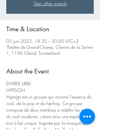
See other events
Time & Location
05 juin 2025, 18:30 – 20:00 UTC+2
Théâtre de Grand-Champ, Chemin de la Serine
1, 1196 Gland, Switzerland
About the Event
ENTREE LIBRE
HYPSIGN
Hypsign 
est un groupe qui incarne l'essence du 
rock, de la pop et du hip-hop. Ce groupe 
composé de deux membres a redéfini les sons 
du rock moderne, créant ainsi une expérience 
tout à fait unique. Inspirée par la musique de 
Machine Gun Kelly, Bring Me The Horizon et 
Twenty One Pilots, la musique de 