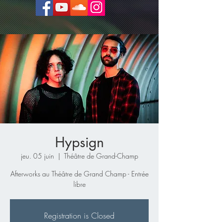
Hypsign
jeu. 05 juin
  |  
Théâtre de Grand-Champ
Afterworks au Théâtre de Grand Champ - Entrée
libre
Registration is Closed