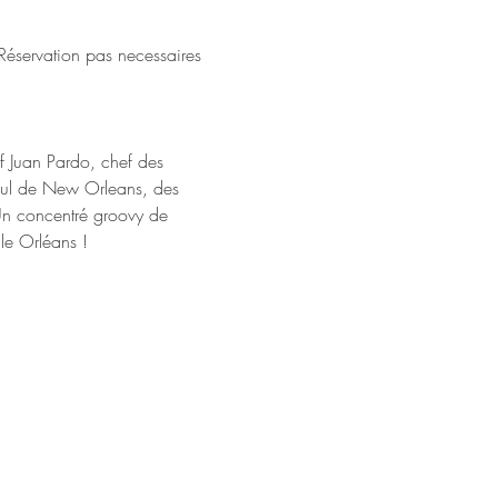
t/ou Réservation pas necessaires
 Juan Pardo, chef des 
oul de New Orleans, des 
Un concentré groovy de 
le Orléans !