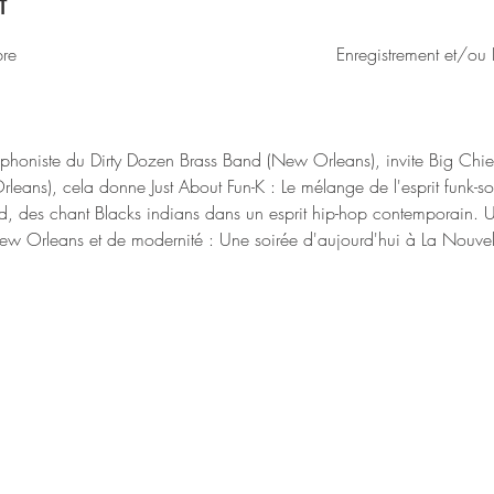
t
bre                                                          Enregistrement e
honiste du Dirty Dozen Brass Band (New Orleans), invite Big Chief
s), cela donne Just About Fun-K : Le mélange de l'esprit funk-s
nd, des chant Blacks indians dans un esprit hip-hop contemporain. 
New Orleans et de modernité : Une soirée d'aujourd'hui à La Nouvel