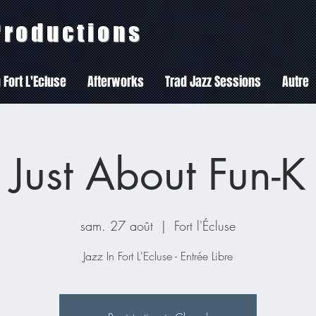
 Productions
 Fort L'Ecluse
Afterworks
Trad Jazz Sessions
Autre
Just About Fun-K
sam. 27 août
  |  
Fort l'Écluse
Jazz In Fort L'Ecluse - Entrée Libre