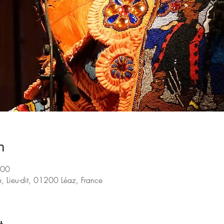
n
:00
e, Lieu-dit, 01200 Léaz, France