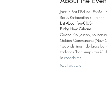
About the Even
Jazz In Fort L'Ecluse - Entrée Li
Bar & Restauration sur place
Just About Fun-K (US)
Funky New Orleans
Quand Kirk Joseph, soubassop
Golden Commanche (New Orlean
“seconds lines”, du brass ba
traditions "bon temps roulé" 
Le 
Monde
.fr
 :
Read More >