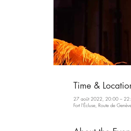
Time & Locatio
27 août 2022, 20:00 – 22
Fort l'Écluse, Route de Genèv