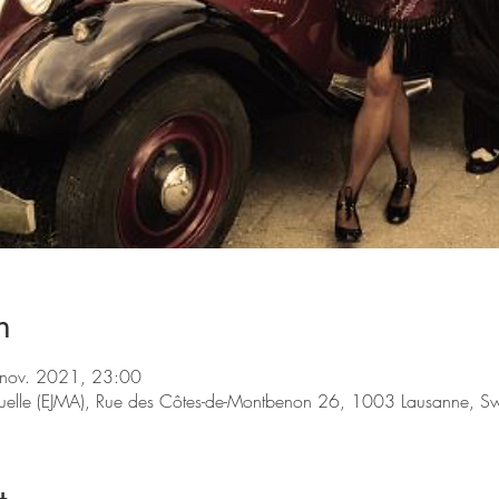
n
 nov. 2021, 23:00
tuelle (EJMA), Rue des Côtes-de-Montbenon 26, 1003 Lausanne, Sw