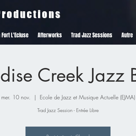
 Productions
 Fort L'Ecluse
Afterworks
Trad Jazz Sessions
Autre
dise Creek Jazz
mer. 10 nov.
  |  
Ecole de Jazz et Musique Actuelle (EJMA)
Trad Jazz Session - Entrée Libre