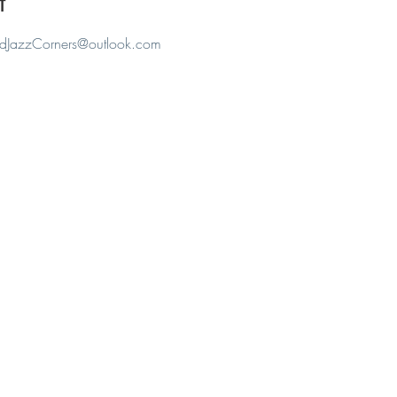
t
adJazzCorners@outlook.com