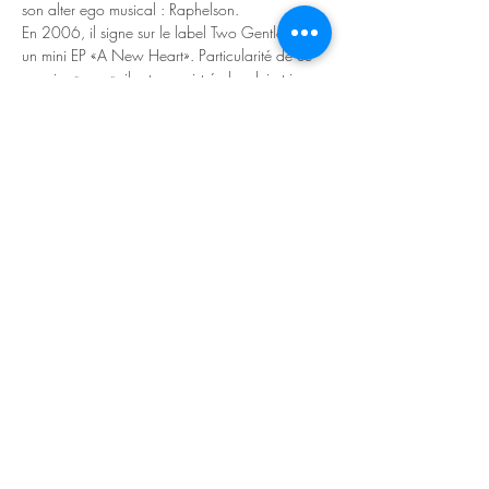
son alter ego musical : Raphelson.
En 2006, il signe sur le label Two Gentlemen 
un mini EP «A New Heart». Particularité de ce 
premier «opus», il est enregistré chez lui et joue 
tous les instruments (hormis une harpe), 
particularité qui perdurera jusqu’à aujourd’hui. 
Un an plus tard, il sort son premier album 
«Hold this moment still» et s’impose sans le 
vouloir comme LE Romand qui donne de 
nouvelles couleurs à la folk et le démontre lors 
d’un moment suspendu à l’été 2007 où il se 
produit avec Fauve (CH) et l’orchestre de 
chambre Sinfonietta au Montreux Jazz Festival.
Cinq ans passent, sa…
Read More >
Share This Event