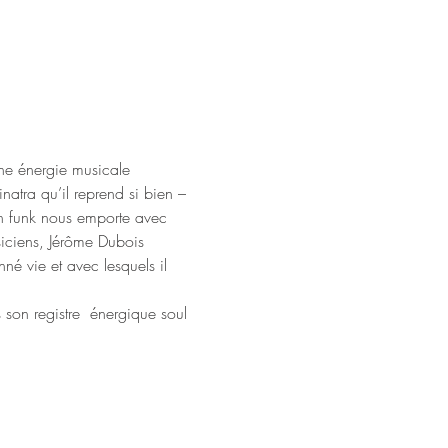
 une énergie musicale 
natra qu’il reprend si bien – 
n funk nous emporte avec 
iciens, Jérôme Dubois  
onné vie et avec lesquels il 
son registre  énergique soul 