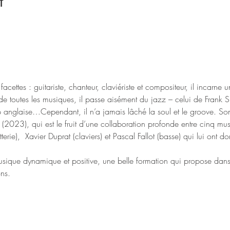
t
s facettes : guitariste, chanteur, claviériste et compositeur, il incarne
e toutes les musiques, il passe aisément du jazz – celui de Frank Si
p anglaise…Cependant, il n’a jamais lâché la soul et le groove. So
2023), qui est le fruit d’une collaboration profonde entre cinq mus
tterie),  Xavier Duprat (claviers) et Pascal Fallot (basse) qui lui ont d
ique dynamique et positive, une belle formation qui propose dans 
ns.