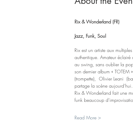
About the Even
Rix & Wonderland (FR)
Jazz, Funk, Soul
Rix est un artiste aux multiple
authentique. Amateur éclairé d
au swing, sans oublier la po
son dernier album « TOTEM » (
(trompette),  Olivier Leani  (ba
partage la scène aujourd’hui.
Rix & Wonderland fait une mus
funk beaucoup d’improvisatio
Read More >