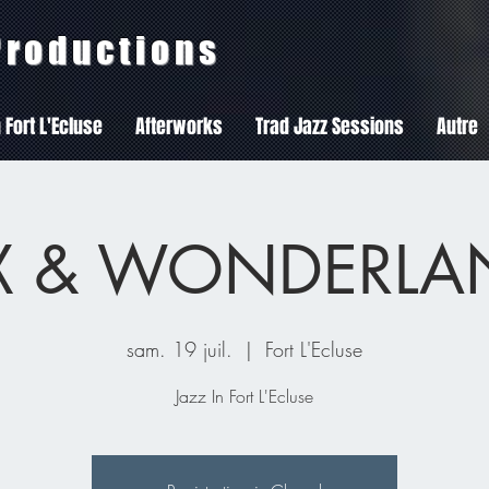
 Productions
 Fort L'Ecluse
Afterworks
Trad Jazz Sessions
Autre
IX & WONDERLA
sam. 19 juil.
  |  
Fort L'Ecluse
Jazz In Fort L'Ecluse