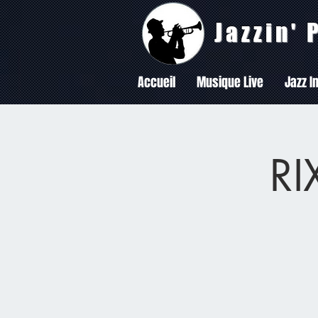
Jazzin'
Accueil
Musique Live
Jazz In
R