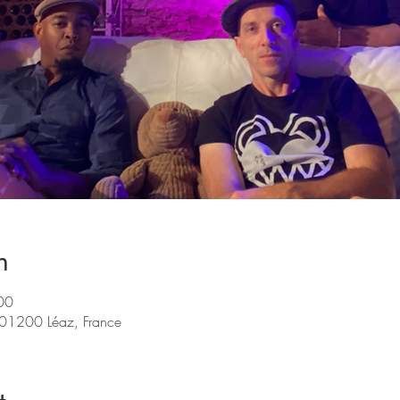
n
00
, 01200 Léaz, France