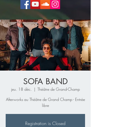
SOFA BAND
jeu. 18 déc.
  |  
Théâtre de Grand-Champ
Afterworks au Théâtre de Grand Champ - Entrée
libre
Registration is Closed