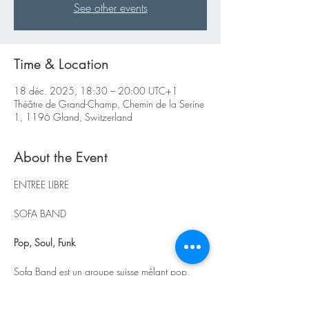
See other events
Time & Location
18 déc. 2025, 18:30 – 20:00 UTC+1
Théâtre de Grand-Champ, Chemin de la Serine
1, 1196 Gland, Switzerland
About the Event
ENTREE LIBRE
SOFA BAND
Pop, Soul, Funk
Sofa Band est un groupe suisse mêlant pop, 
soul et funk. Composé de musiciens passionnés, 
il allie groove entraînant et énergie 