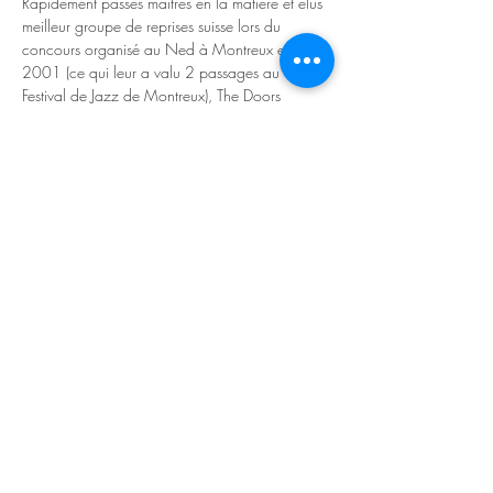
Rapidement passés maîtres en la matière et élus 
meilleur groupe de reprises suisse lors du 
concours organisé au Ned à Montreux en 
2001 (ce qui leur a valu 2 passages au 
Festival de Jazz de Montreux), The Doors 
Revival  ont dès lors écumé la plupart des salles 
et festivals de Suisse, avec un grand nombre de 
shows 
(Ebullition, l'Usine à Gaz Nyon, le Ned 
à Montreux, le Bleu Lézard Lausanne, le Sierre 
Blues Festival en fermeture de Status Quo, 
Caprices Festival, le Breitling Sion Air Show, 
die Alte Kaserne, le RighiBlick Théâtre et les 
Zurifäscht à Zürich…)
Atypique et indémodable, le rock torturé des 
Doors fait encore mouche dans les cœurs de 
plusieurs générations de…
Read More >