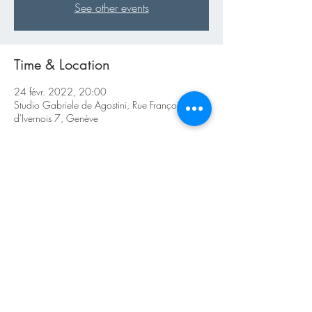
See other events
Time & Location
24 févr. 2022, 20:00
Studio Gabriele de Agostini, Rue François
d'Ivernois 7, Genève
About the Event
https://dialoguesentrelesarts.com
Réservations : réserv. 
dialoguesentrelesarts@bluewin.ch
Share This Event