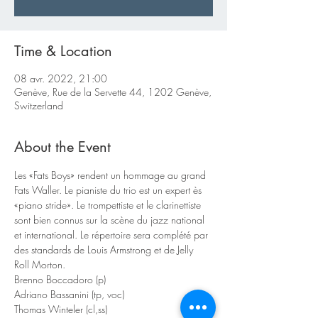
Time & Location
08 avr. 2022, 21:00
Genève, Rue de la Servette 44, 1202 Genève,
Switzerland
About the Event
Les «Fats Boys» rendent un hommage au grand 
Fats Waller. Le pianiste du trio est un expert ès 
«piano stride». Le trompettiste et le clarinettiste 
sont bien connus sur la scène du jazz national 
et international. Le répertoire sera complété par 
des standards de Louis Armstrong et de Jelly 
Roll Morton.
Brenno Boccadoro (p)

Adriano Bassanini (tp, voc)

Thomas Winteler (cl,ss)