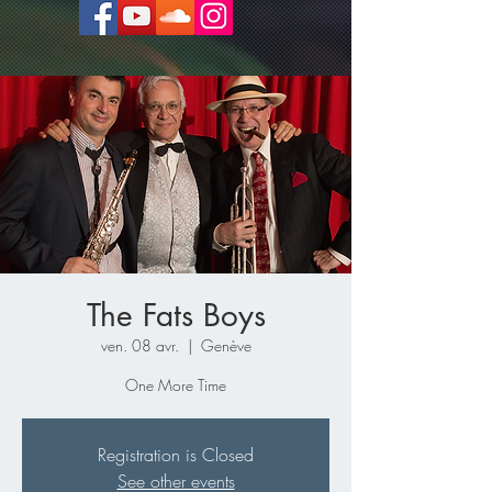
The Fats Boys
ven. 08 avr.
  |  
Genève
One More Time
Registration is Closed
See other events