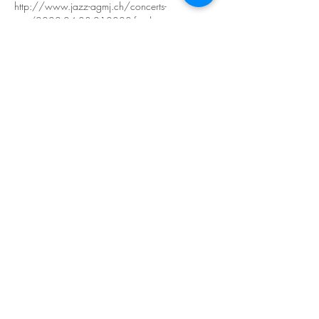
http://www.jazz-agmj.ch/concerts-
omt/2022-04-08-210000-fats-boys-trio
Concert dès 21:00

Réservation obligatoire

+41 78 793 99 42 (SMS de préférence)

à retirer à la caisse avant 21:00 
au delà, ni les billets ni les tables ne seront 
Read More >
Share This Event