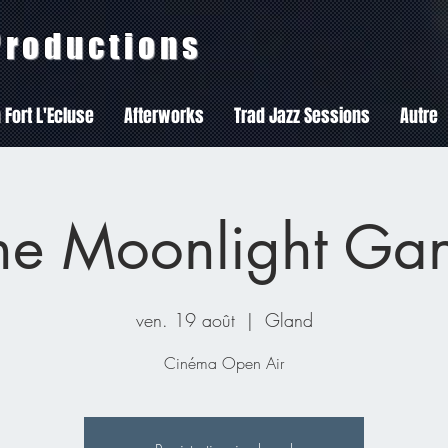
 Productions
 Fort L'Ecluse
Afterworks
Trad Jazz Sessions
Autre
he Moonlight Ga
ven. 19 août
  |  
Gland
Cinéma Open Air