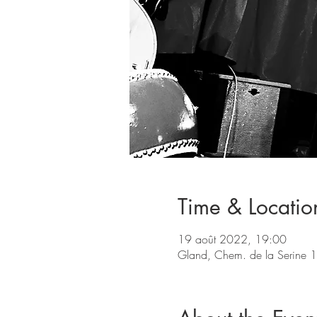
Time & Locatio
19 août 2022, 19:00
Gland, Chem. de la Serine 