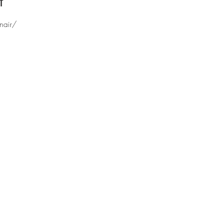
t
nair/