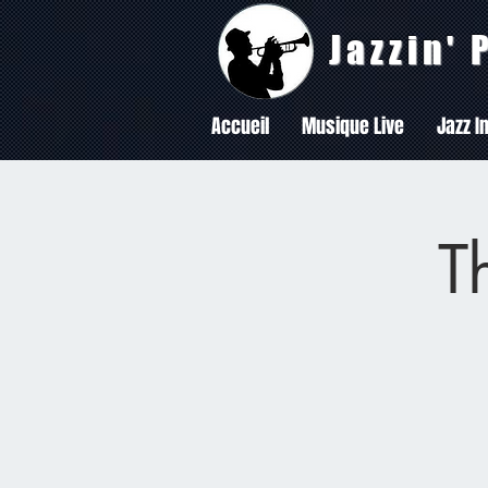
Jazzin'
Accueil
Musique Live
Jazz In
T