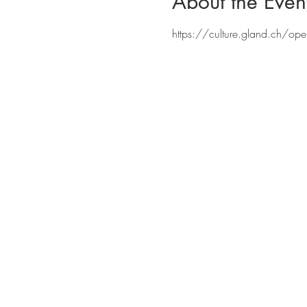
About the Even
https://culture.gland.ch/ope