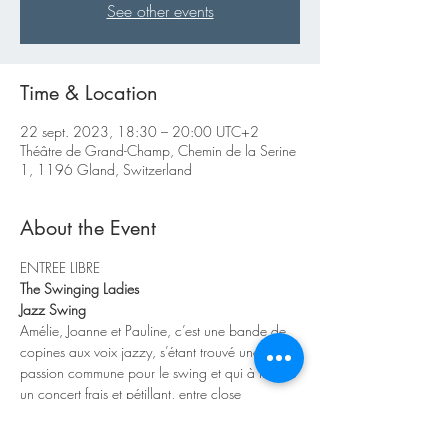
See other events
Time & Location
22 sept. 2023, 18:30 – 20:00 UTC+2
Théâtre de Grand-Champ, Chemin de la Serine
1, 1196 Gland, Switzerland
About the Event
ENTREE LIBRE
The Swinging Ladies
Jazz Swing
Amélie, Joanne et Pauline, c’est une bande de 
copines aux voix jazzy, s’étant trouvé une 
passion commune pour le swing et qui à travers 
un concert frais et pétillant, entre close 
harmonie et jazz, ressuscitent les trios vocaux 
des années 30-40 !