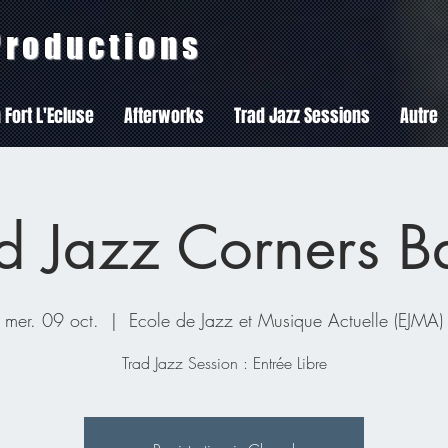
 Productions
 Fort L'Ecluse
Afterworks
Trad Jazz Sessions
Autre
d Jazz Corners 
mer. 09 oct.
  |  
Ecole de Jazz et Musique Actuelle (EJMA)
Trad Jazz Session : Entrée Libre