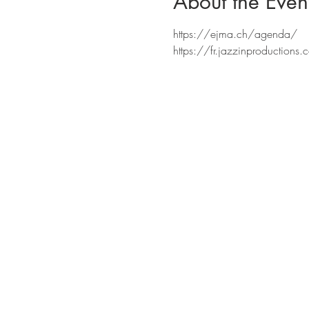
About the Even
https://ejma.ch/agenda/
https://fr.jazzinproductions