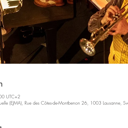
n
:00 UTC+2
tuelle (EJMA), Rue des Côtes-de-Montbenon 26, 1003 Lausanne, Sw