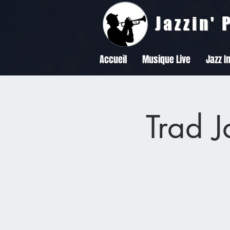
Jazzin'
Accueil
Musique Live
Jazz In
Trad J