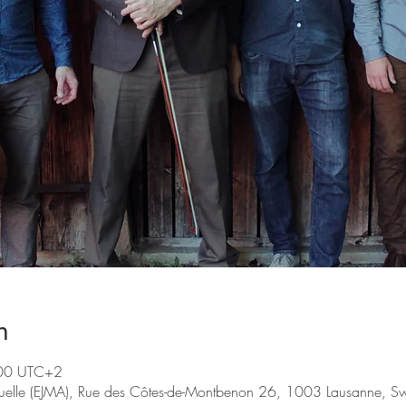
n
:00 UTC+2
tuelle (EJMA), Rue des Côtes-de-Montbenon 26, 1003 Lausanne, Sw