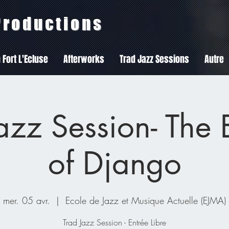
 Productions
 Fort L'Ecluse
Afterworks
Trad Jazz Sessions
Autre
azz Session- The
of Django
mer. 05 avr.
  |  
Ecole de Jazz et Musique Actuelle (EJMA)
Trad Jazz Session - Entrée Libre