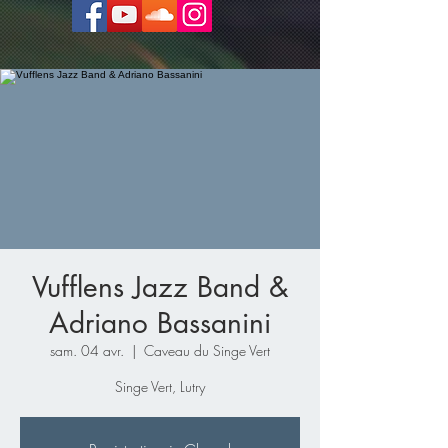
Vufflens Jazz Band &
Adriano Bassanini
sam. 04 avr.
  |  
Caveau du Singe Vert
Singe Vert, Lutry