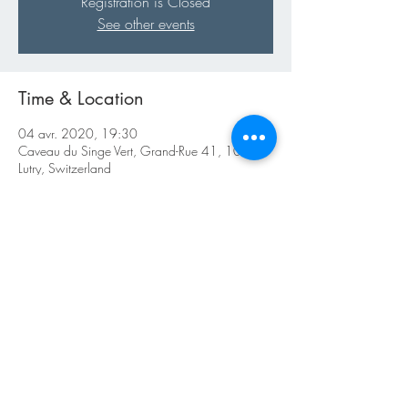
Registration is Closed
See other events
Time & Location
04 avr. 2020, 19:30
Caveau du Singe Vert, Grand-Rue 41, 1015
Lutry, Switzerland
About the Event
https://www.jazzausingevert.ch
http://www.vufflens-jazz-band.ch
Share This Event