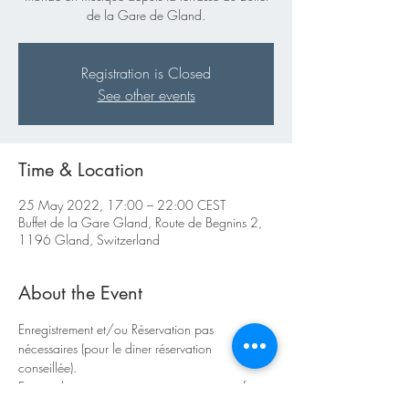
de la Gare de Gland.
Registration is Closed
See other events
Time & Location
25 May 2022, 17:00 – 22:00 CEST
Buffet de la Gare Gland, Route de Begnins 2,
1196 Gland, Switzerland
About the Event
Enregistrement et/ou Réservation pas 
nécessaires (pour le diner réservation 
conseillée).  
En cas de mauvais temps vous pouvez profiter 
de l'animation musicale depuis l'intérieur du 