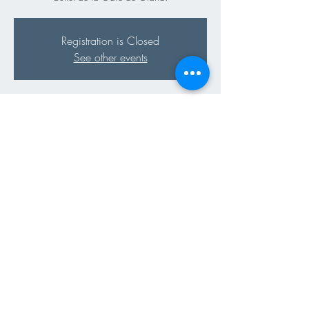
Registration is Closed
See other events
Time & Location
21 Aug 2019, 17:30 – 22:00
Buffet de la Gare Gland, Route de Begnins 2,
1196 Gland, Switzerland
Share This Event