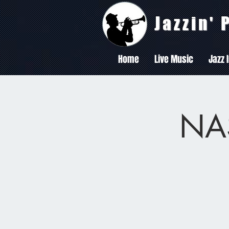
Jazzin'
Home
Live Music
Jazz 
NA