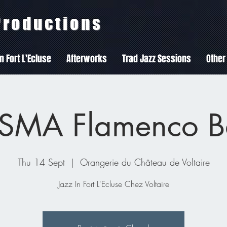
 Productions
In Fort L'Ecluse
Afterworks
Trad Jazz Sessions
Other
SMA Flamenco B
Thu 14 Sept
  |  
Orangerie du Château de Voltaire
Jazz In Fort L'Ecluse Chez Voltaire