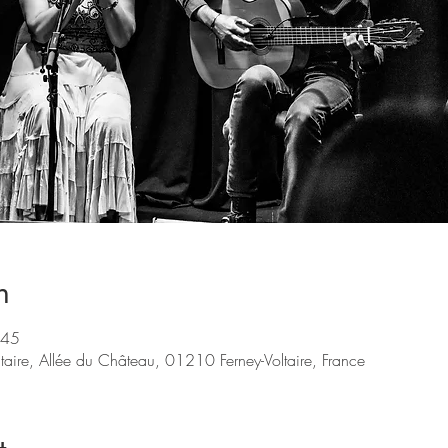
n
:45
aire, Allée du Château, 01210 Ferney-Voltaire, France