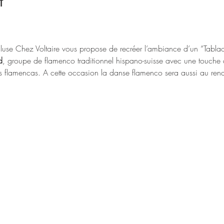
t
L’Ecluse Chez Voltaire vous propose de recréer l’ambiance d’un “Tabl
d
, groupe de flamenco traditionnel hispano-suisse avec une touche
mes flamencas. A cette occasion la danse flamenco sera aussi au ren