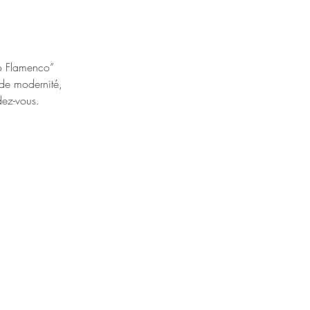
ao Flamenco”
 de modernité,
dez-vous.