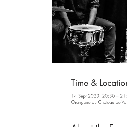
Time & Locatio
14 Sept 2023, 20:30 – 21
Orangerie du Château de Volt