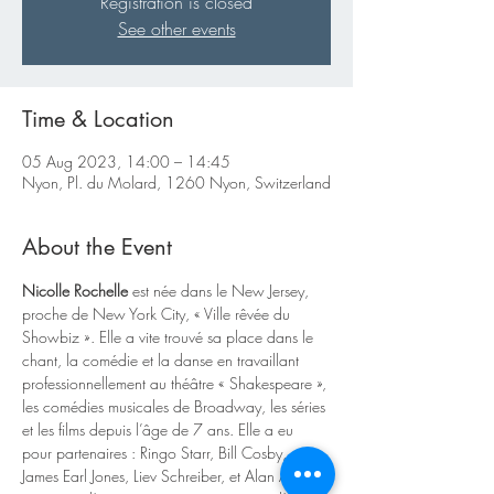
Registration is closed
See other events
Time & Location
05 Aug 2023, 14:00 – 14:45
Nyon, Pl. du Molard, 1260 Nyon, Switzerland
About the Event
Nicolle Rochelle
 est née dans le New Jersey, 
proche de New York City, « Ville rêvée du 
Showbiz ». Elle a vite trouvé sa place dans le 
chant, la comédie et la danse en travaillant 
professionnellement au théâtre « Shakespeare », 
les comédies musicales de Broadway, les séries 
et les films depuis l’âge de 7 ans. Elle a eu 
pour partenaires : Ringo Starr, Bill Cosby, 
James Earl Jones, Liev Schreiber, et Alan Alda 