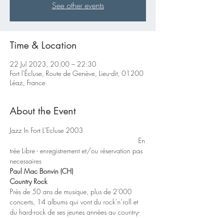
See other events
Time & Location
22 Jul 2023, 20:00 – 22:30
Fort l'Écluse, Route de Genève, Lieu-dit, 01200
Léaz, France
About the Event
Jazz In Fort L'Ecluse 2003 
                                                                  En
trée Libre - enregistrement et/ou réservation pas 
necessaires
Paul Mac Bonvin (CH)
Country Rock
Près de 50 ans de musique, plus de 2'000 
concerts, 14 albums qui vont du rock’n’roll et 
du hard-rock de ses jeunes années au country-