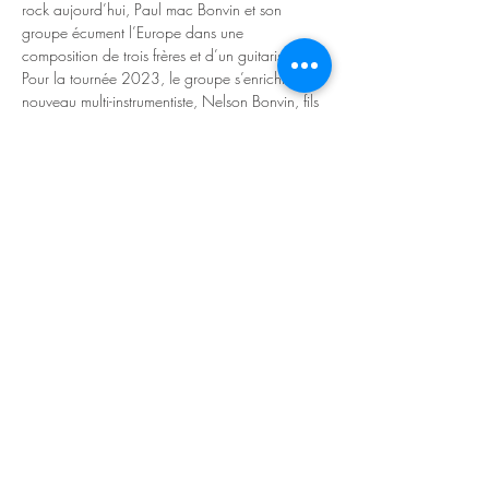
rock aujourd’hui, Paul mac Bonvin et son 
groupe écument l’Europe dans une 
composition de trois frères et d’un guitariste. 
Pour la tournée 2023, le groupe s’enrichit d’un 
nouveau multi-instrumentiste, Nelson Bonvin, fils 
de Paul, qui amène sa fraîcheur et son look 
ravageur au combo.
Mais Paul mac Bonvin, c’est aussi 3 octaves 
maîtrisées, de la profondeur de Johnny Cash 
aux altitudes stratosphériques de sa reprise du 
« Still loving you » de Scorpions. Une 
générosité vocale qui n’a d’égale que celle de 
concerts dans lesquels la montre importe peu.
Les plus grands ont accompagné Paul Mac 
Bonvin dans ses albums ou sur scène : Jo el 
Saunier et son accordéon…
Read More >