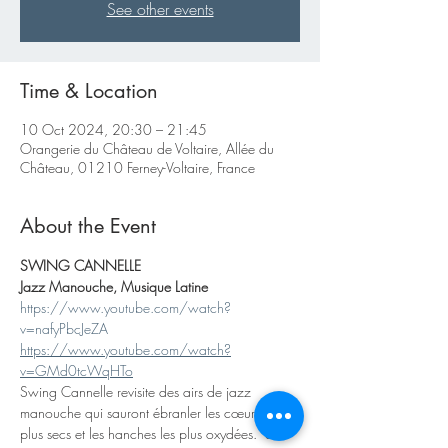
See other events
Time & Location
10 Oct 2024, 20:30 – 21:45
Orangerie du Château de Voltaire, Allée du
Château, 01210 Ferney-Voltaire, France
About the Event
SWING CANNELLE
Jazz Manouche, Musique Latine
https://www.youtube.com/watch?
v=nafyPbcJeZA
https://www.youtube.com/watch?
v=GMd0tcWqHTo
Swing Cannelle revisite des airs de jazz 
manouche qui sauront ébranler les cœurs les 
plus secs et les hanches les plus oxydées.  Son 