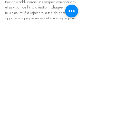
tout en y additionnant ses propres compositions 
et sa vision de l‘improvisation. Chaque 
musicien invité à rejoindre le trio de base 
apporte son propre univers et son énergie pour 
créer un ensemble homogène au son unique et 
en constante évolution.
Musiciens : 
Vincent Millioud, violon ; Charles Fréchette, 
guitare ; Jérémie Pellaz, guitare ; Jean-Baptiste 
Guerrier, contrebasse.
https://www.youtube.com/watch?
v=69P3AbAb_rw
Orangerie du château de Voltaire – Allée du 
château – 01210 Ferney-Voltaire / Entrée 15 
€ / Réservation conseillée
Read More >
Share This Event