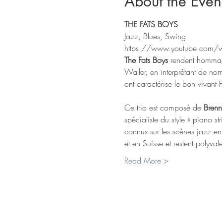
About the Even
THE FATS BOYS
Jazz, Blues, Swing
https://www.youtube.com/
The Fats Boys
 rendent hommag
Waller, en interprétant de nom
ont caractérise le bon vivant F
Ce trio est composé de 
Bren
spécialiste du style « piano str
connus sur les scènes jazz en 
et en Suisse et restent polyva
Read More >