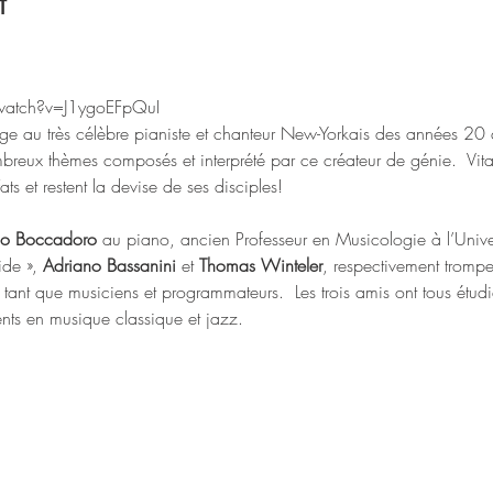
t
watch?v=J1ygoEFpQuI
e au très célèbre pianiste et chanteur New-Yorkais des années 20 
breux thèmes composés et interprété par ce créateur de génie.  Vitali
ats et restent la devise de ses disciples!
no Boccadoro
 au piano, ancien Professeur en Musicologie à l’Unive
ide », 
Adriano Bassanini
 et 
Thomas Winteler
, respectivement trompett
tant que musiciens et programmateurs.  Les trois amis ont tous étudié
lents en musique classique et jazz.