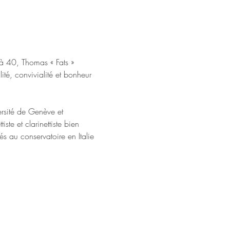
à 40, Thomas « Fats » 
té, convivialité et bonheur 
rsité de Genève et 
iste et clarinettiste bien 
s au conservatoire en Italie 