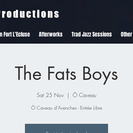
 Productions
In Fort L'Ecluse
Afterworks
Trad Jazz Sessions
Other
The Fats Boys
Sat 25 Nov
  |  
Ô Caveau
Ô Caveau d'Avenches - Entrée Libre