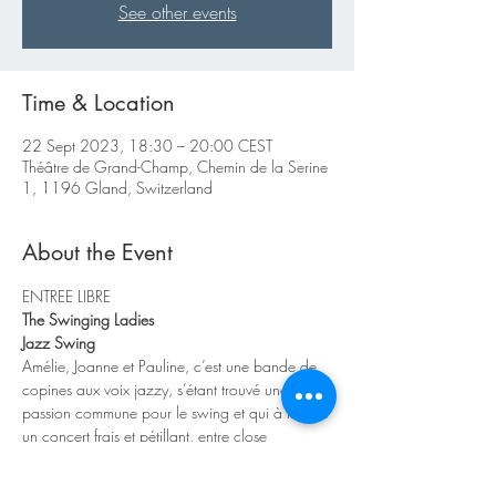
See other events
Time & Location
22 Sept 2023, 18:30 – 20:00 CEST
Théâtre de Grand-Champ, Chemin de la Serine
1, 1196 Gland, Switzerland
About the Event
ENTREE LIBRE
The Swinging Ladies
Jazz Swing
Amélie, Joanne et Pauline, c’est une bande de 
copines aux voix jazzy, s’étant trouvé une 
passion commune pour le swing et qui à travers 
un concert frais et pétillant, entre close 
harmonie et jazz, ressuscitent les trios vocaux 
des années 30-40 !