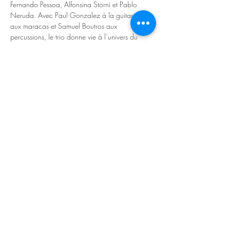
Fernando Pessoa, Alfonsina Storni et Pablo 
Neruda. Avec Paul Gonzalez à la guitare et 
aux maracas et Samuel Boutros aux 
percussions, le trio donne vie à l’univers du 
jazz latin poétique.
En octobre 2021, 
Vagalumes
 remporte le prix 
Coup de cœur du tremplin JazzContreBand,
après quoi le trio a donné de nombreux 
concerts en Suisse et en France. Avec le soutien 
de L’Abri Genève, le trio enregistre son premier 
album, sorti le 9 février 2024 sur ANUK label. 
Le CD, qui porte le nom du projet, comprend 
huit compositions écrites par Sylvie Klijn et une 
reprise d'une chanson folklorique 
vénézuélienne. En…
Read More >
Share This Event